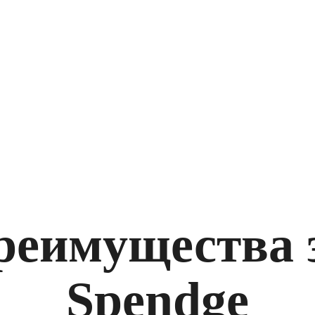
реимущества 
Spendge