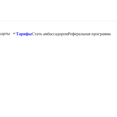
карты
Тарифы
Стать амбассадором
Реферальная программа