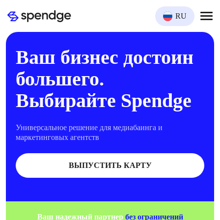
RU
Ваш бизнес достоин
большего.
Выбирайте Spendge
Универсальное решение для медиабаинга и
маркетинговых агентств
ВЫПУСТИТЬ КАРТУ
Ваш надежный партнер
без ограничений